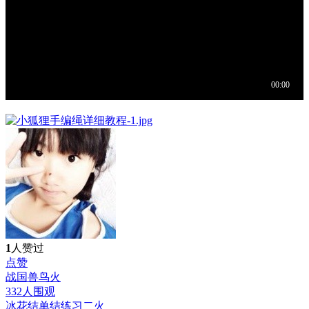
1
人赞过
点赞
战国兽鸟
火
332人围观
冰花结单结练习二
火