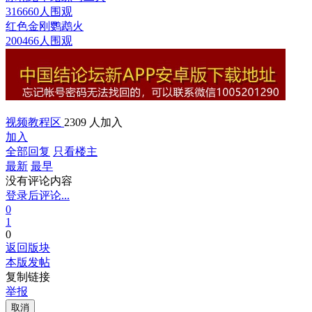
316660人围观
红色金刚鹦鹉
火
200466人围观
视频教程区
2309 人加入
加入
全部回复
只看楼主
最新
最早
没有评论内容
登录后评论...
0
1
0
返回版块
本版发帖
复制链接
举报
取消