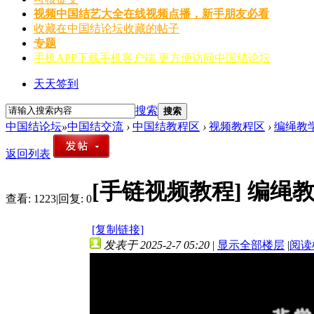
视频
中国结艺大全在线视频点播，新手朋友必看
收藏
在中国结论坛收藏的帖子
专题
手机APP
下载手机客户端 更方便访问中国结论坛
天天签到
搜索
搜索
中国结论坛
»
中国结交流
›
中国结教程区
›
视频教程区
›
编绳教
返回列表
[手链视频教程]
编绳
查看:
1223
|
回复:
0
[复制链接]
发表于 2025-2-7 05:20
|
显示全部楼层
|
阅读