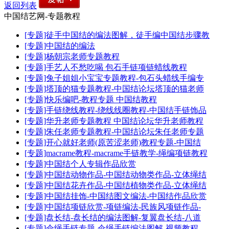
返回列表
中国结艺网-专题教程
[专题]徒手中国结的编法图解，徒手编中国结步骤教
[专题]中国结的编法
[专题]杨朝宗老师专题教程
[专题]手艺人不愁吃喝 包石手链项链蜡线教程
[专题]兔子姐姐小宝宝专题教程-包石头蜡线手编专
[专题]塔顶的猫专题教程-中国结论坛塔顶的猫老师
[专题]快乐编吧-教程专题 中国结教程
[专题]手链绕线教程-绕线线圈教程-中国结手链饰品
[专题]华升老师专题教程 中国结论坛华升老师教程
[专题]朱任老师专题教程-中国结论坛朱任老师专题
[专题]开心就好老师(原苦涩老师)教程专题-中国结
[专题]macrame教程-macrame手链教学-绳编项链教程
[专题]中国结个人专辑作品欣赏
[专题]中国结动物作品-中国结动物类作品-立体绳结
[专题]中国结花卉作品-中国结植物类作品-立体绳结
[专题]中国结挂饰-中国结图文编法-中国结作品欣赏
[专题]中国结项链欣赏-项链编法-民族风项链作品-
[专题]盘长结-盘长结的编法图解-复翼盘长结-八道
[专题]伞绳手链专题-伞绳手链编法图解-视频教程