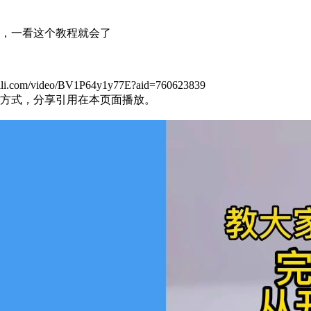
，一看这个教程就会了
m/video/BV1P64y1y77E?aid=760623839
方式，分享引用在本页面播放。