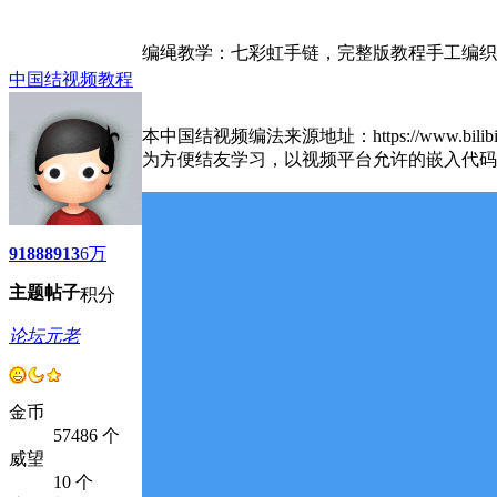
编绳教学：七彩虹手链，完整版教程手工编织
中国结视频教程
本中国结视频编法来源地址：https://www.bilibili.co
为方便结友学习，以视频平台允许的嵌入代码
9188
8913
6万
主题
帖子
积分
论坛元老
金币
57486 个
威望
10 个