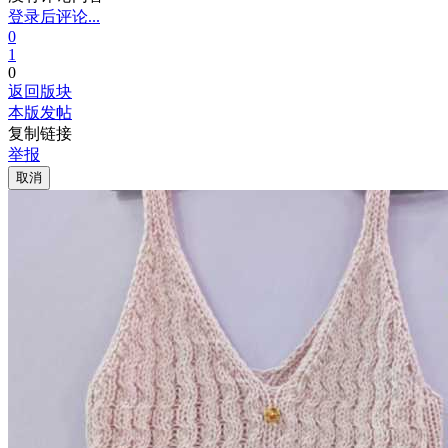
登录后评论...
0
1
0
返回版块
本版发帖
复制链接
举报
取消