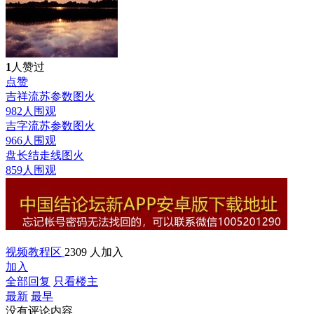
1
人赞过
点赞
吉祥流苏参数图
火
982人围观
吉字流苏参数图
火
966人围观
盘长结走线图
火
859人围观
视频教程区
2309 人加入
加入
全部回复
只看楼主
最新
最早
没有评论内容