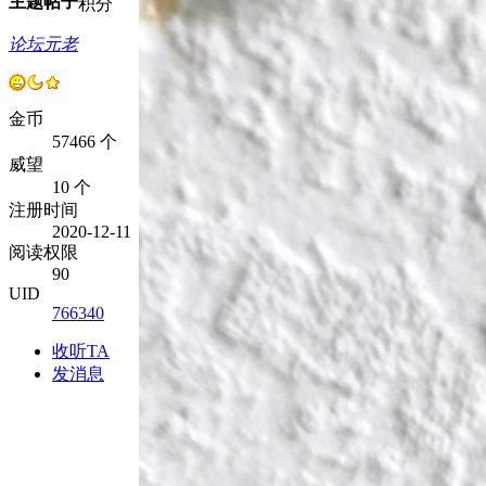
主题
帖子
积分
论坛元老
金币
57466 个
威望
10 个
注册时间
2020-12-11
阅读权限
90
UID
766340
收听TA
发消息