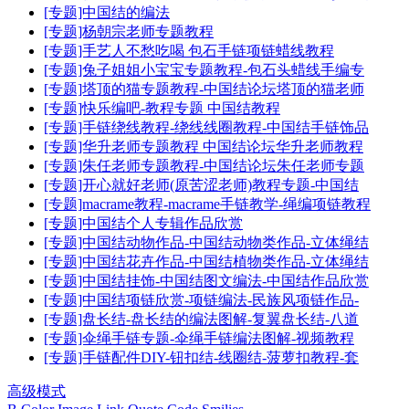
[专题]中国结的编法
[专题]杨朝宗老师专题教程
[专题]手艺人不愁吃喝 包石手链项链蜡线教程
[专题]兔子姐姐小宝宝专题教程-包石头蜡线手编专
[专题]塔顶的猫专题教程-中国结论坛塔顶的猫老师
[专题]快乐编吧-教程专题 中国结教程
[专题]手链绕线教程-绕线线圈教程-中国结手链饰品
[专题]华升老师专题教程 中国结论坛华升老师教程
[专题]朱任老师专题教程-中国结论坛朱任老师专题
[专题]开心就好老师(原苦涩老师)教程专题-中国结
[专题]macrame教程-macrame手链教学-绳编项链教程
[专题]中国结个人专辑作品欣赏
[专题]中国结动物作品-中国结动物类作品-立体绳结
[专题]中国结花卉作品-中国结植物类作品-立体绳结
[专题]中国结挂饰-中国结图文编法-中国结作品欣赏
[专题]中国结项链欣赏-项链编法-民族风项链作品-
[专题]盘长结-盘长结的编法图解-复翼盘长结-八道
[专题]伞绳手链专题-伞绳手链编法图解-视频教程
[专题]手链配件DIY-钮扣结-线圈结-菠萝扣教程-套
高级模式