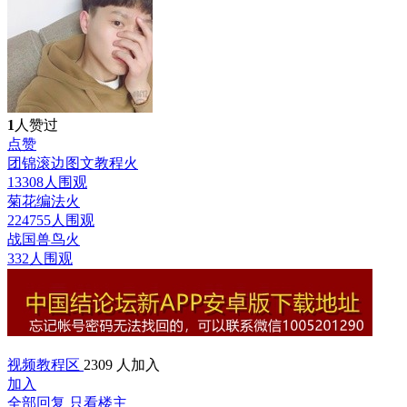
1
人赞过
点赞
团锦滚边图文教程
火
13308人围观
菊花编法
火
224755人围观
战国兽鸟
火
332人围观
视频教程区
2309 人加入
加入
全部回复
只看楼主