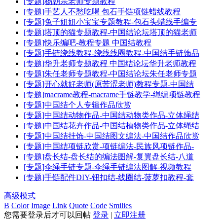
[专题]杨朝宗老师专题教程
[专题]手艺人不愁吃喝 包石手链项链蜡线教程
[专题]兔子姐姐小宝宝专题教程-包石头蜡线手编专
[专题]塔顶的猫专题教程-中国结论坛塔顶的猫老师
[专题]快乐编吧-教程专题 中国结教程
[专题]手链绕线教程-绕线线圈教程-中国结手链饰品
[专题]华升老师专题教程 中国结论坛华升老师教程
[专题]朱任老师专题教程-中国结论坛朱任老师专题
[专题]开心就好老师(原苦涩老师)教程专题-中国结
[专题]macrame教程-macrame手链教学-绳编项链教程
[专题]中国结个人专辑作品欣赏
[专题]中国结动物作品-中国结动物类作品-立体绳结
[专题]中国结花卉作品-中国结植物类作品-立体绳结
[专题]中国结挂饰-中国结图文编法-中国结作品欣赏
[专题]中国结项链欣赏-项链编法-民族风项链作品-
[专题]盘长结-盘长结的编法图解-复翼盘长结-八道
[专题]伞绳手链专题-伞绳手链编法图解-视频教程
[专题]手链配件DIY-钮扣结-线圈结-菠萝扣教程-套
高级模式
B
Color
Image
Link
Quote
Code
Smilies
您需要登录后才可以回帖
登录
|
立即注册