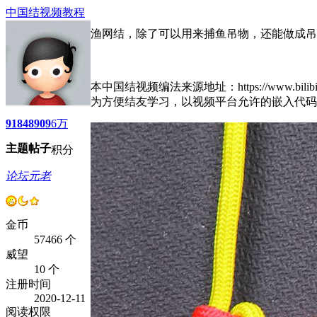
中国结视频教程
渔网结，除了可以用来捕鱼吊物，还能做成吊
本中国结视频编法来源地址：https://www.bilibili.co
为方便结友学习，以视频平台允许的嵌入代码
9184
8909
6万
主题
帖子
积分
论坛元老
金币
57466 个
威望
10 个
注册时间
2020-12-11
阅读权限