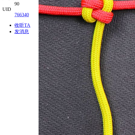
90
UID
766340
收听TA
发消息