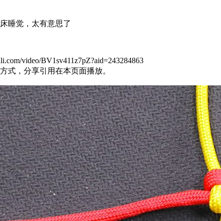
床睡觉，太有意思了
m/video/BV1sv411z7pZ?aid=243284863
方式，分享引用在本页面播放。