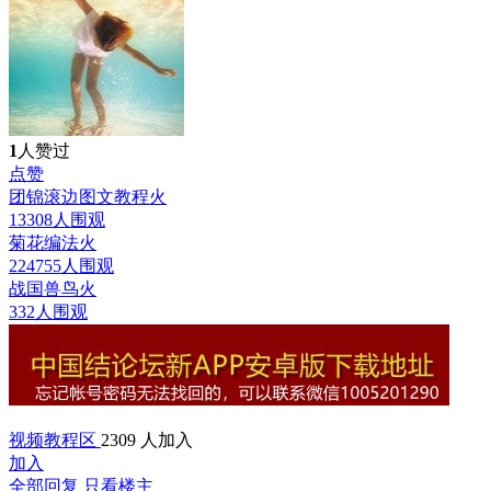
1
人赞过
点赞
团锦滚边图文教程
火
13308人围观
菊花编法
火
224755人围观
战国兽鸟
火
332人围观
视频教程区
2309 人加入
加入
全部回复
只看楼主