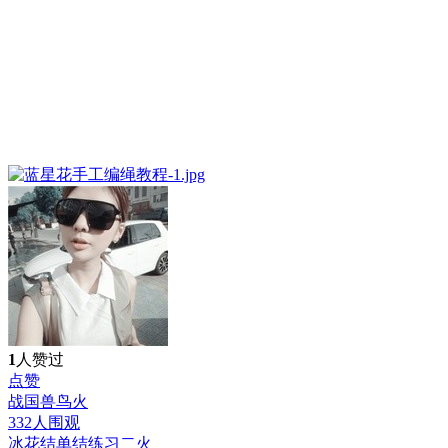
1
人赞过
点赞
战国兽鸟
火
332人围观
冰花结单结练习二
火