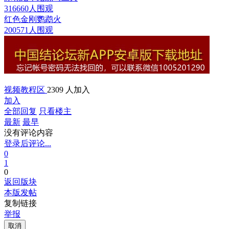
316660人围观
红色金刚鹦鹉
火
200571人围观
视频教程区
2309 人加入
加入
全部回复
只看楼主
最新
最早
没有评论内容
登录后评论...
0
1
0
返回版块
本版发帖
复制链接
举报
取消