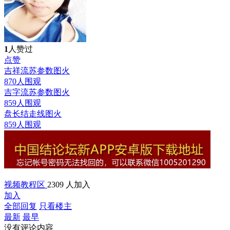
1
人赞过
点赞
吉祥流苏参数图
火
870人围观
吉字流苏参数图
火
859人围观
盘长结走线图
火
859人围观
视频教程区
2309 人加入
加入
全部回复
只看楼主
最新
最早
没有评论内容