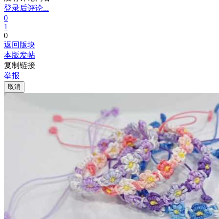
登录后评论...
0
1
0
返回版块
本版发帖
复制链接
举报
取消