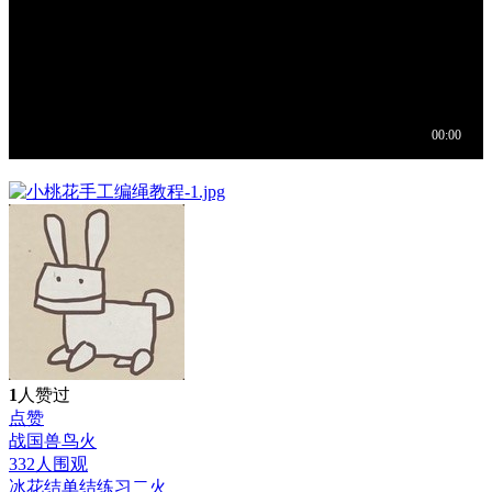
1
人赞过
点赞
战国兽鸟
火
332人围观
冰花结单结练习二
火