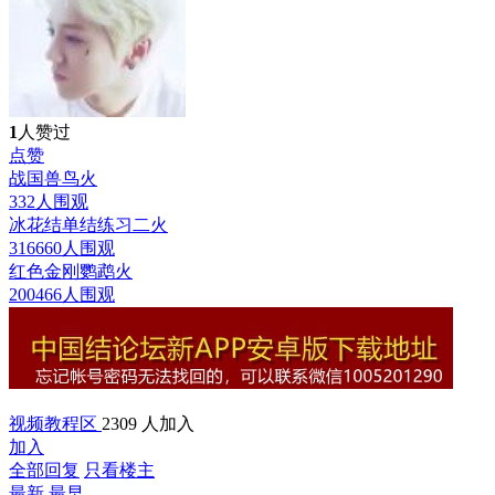
1
人赞过
点赞
战国兽鸟
火
332人围观
冰花结单结练习二
火
316660人围观
红色金刚鹦鹉
火
200466人围观
视频教程区
2309 人加入
加入
全部回复
只看楼主
最新
最早