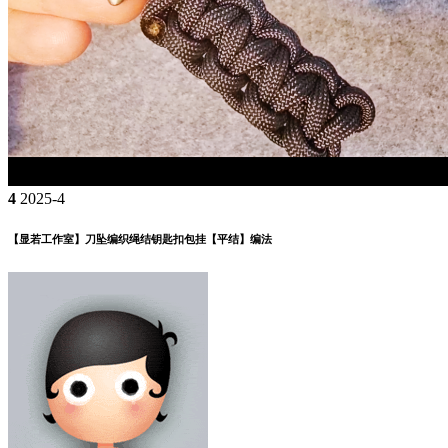
4
2025-4
【显若工作室】刀坠编织绳结钥匙扣包挂【平结】编法