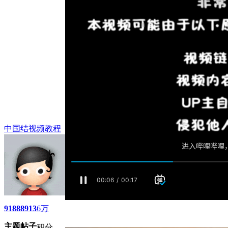
中国结视频教程
9188
8913
6万
主题
帖子
积分