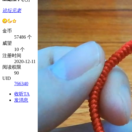
论坛元老
金币
57486 个
威望
10 个
注册时间
2020-12-11
阅读权限
90
UID
766340
收听TA
发消息