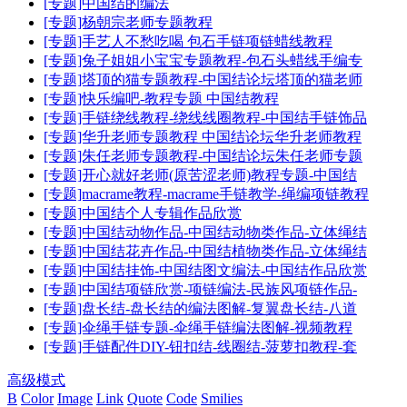
[专题]中国结的编法
[专题]杨朝宗老师专题教程
[专题]手艺人不愁吃喝 包石手链项链蜡线教程
[专题]兔子姐姐小宝宝专题教程-包石头蜡线手编专
[专题]塔顶的猫专题教程-中国结论坛塔顶的猫老师
[专题]快乐编吧-教程专题 中国结教程
[专题]手链绕线教程-绕线线圈教程-中国结手链饰品
[专题]华升老师专题教程 中国结论坛华升老师教程
[专题]朱任老师专题教程-中国结论坛朱任老师专题
[专题]开心就好老师(原苦涩老师)教程专题-中国结
[专题]macrame教程-macrame手链教学-绳编项链教程
[专题]中国结个人专辑作品欣赏
[专题]中国结动物作品-中国结动物类作品-立体绳结
[专题]中国结花卉作品-中国结植物类作品-立体绳结
[专题]中国结挂饰-中国结图文编法-中国结作品欣赏
[专题]中国结项链欣赏-项链编法-民族风项链作品-
[专题]盘长结-盘长结的编法图解-复翼盘长结-八道
[专题]伞绳手链专题-伞绳手链编法图解-视频教程
[专题]手链配件DIY-钮扣结-线圈结-菠萝扣教程-套
高级模式
B
Color
Image
Link
Quote
Code
Smilies