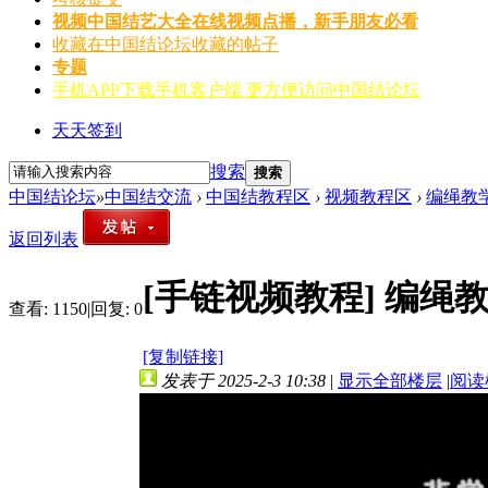
视频
中国结艺大全在线视频点播，新手朋友必看
收藏
在中国结论坛收藏的帖子
专题
手机APP
下载手机客户端 更方便访问中国结论坛
天天签到
搜索
搜索
中国结论坛
»
中国结交流
›
中国结教程区
›
视频教程区
›
编绳教
返回列表
[手链视频教程]
编绳
查看:
1150
|
回复:
0
[复制链接]
发表于 2025-2-3 10:38
|
显示全部楼层
|
阅读