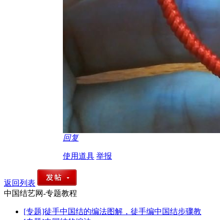
回复
使用道具
举报
返回列表
中国结艺网-专题教程
[专题]徒手中国结的编法图解，徒手编中国结步骤教