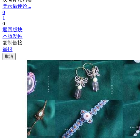
登录后评论...
0
1
0
返回版块
本版发帖
复制链接
举报
取消