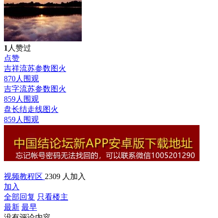
1
人赞过
点赞
吉祥流苏参数图
火
870人围观
吉字流苏参数图
火
859人围观
盘长结走线图
火
859人围观
视频教程区
2309 人加入
加入
全部回复
只看楼主
最新
最早
没有评论内容