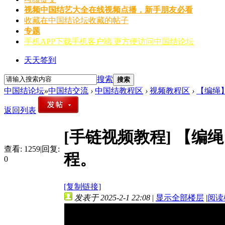
视频
中国结艺大全在线视频点播，新手朋友必看
收藏
在中国结论坛收藏的帖子
专题
手机APP
下载手机客户端 更方便访问中国结论坛
天天签到
搜索
搜索
中国结论坛
»
中国结交流
›
中国结教程区
›
视频教程区
›
【编绳
返回列表
[手链视频教程]
【编绳
查看:
1259
|
回复:
程。
0
[复制链接]
发表于 2025-2-1 22:08
|
显示全部楼层
|
阅读