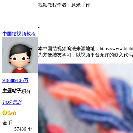
视频教程作者：意米手作
-
中国结视频教程
本中国结视频编法来源地址：https://www.bilibili.co
为方便结友学习，以视频平台允许的嵌入代码
9188
8913
6万
主题
帖子
积分
论坛元老
金币
57486 个