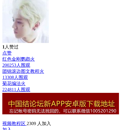
1
人赞过
点赞
红色金刚鹦鹉
火
200253人围观
团锦滚边图文教程
火
13308人围观
菊花编法
火
224811人围观
视频教程区
2309 人加入
加入