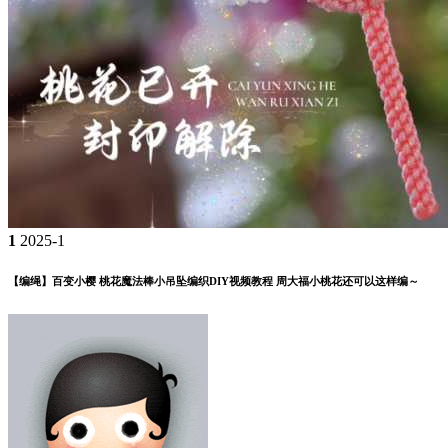
1
2025-1
【编绳】百变小樱 桃花魔法棒小吊坠编织DIY视频教程 周大福小桃花还可以这样编～