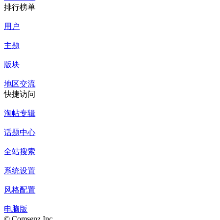
排行榜单
用户
主题
版块
地区交流
快捷访问
淘帖专辑
话题中心
全站搜索
系统设置
风格配置
电脑版
© Comsenz Inc.