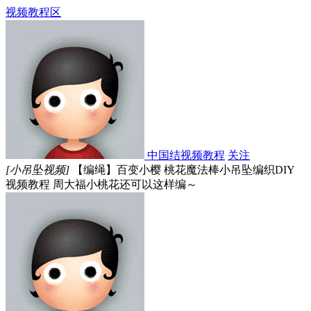
视频教程区
中国结视频教程
关注
[小吊坠视频]
【编绳】百变小樱 桃花魔法棒小吊坠编织DIY
视频教程 周大福小桃花还可以这样编～