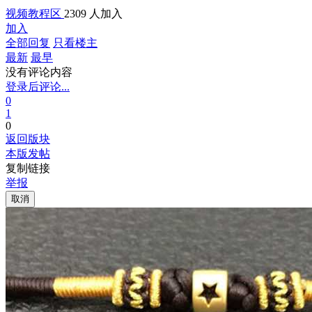
视频教程区
2309 人加入
加入
全部回复
只看楼主
最新
最早
没有评论内容
登录后评论...
0
1
0
返回版块
本版发帖
复制链接
举报
取消