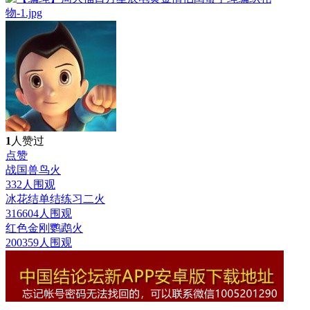
1
人赞过
点赞
战国兽鸟
火
332人围观
冰花结单结练习二
火
316604人围观
红色金刚鹦鹉
火
200359人围观