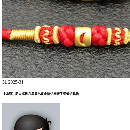
31
2025-31
【编绳】周大福日月星辰电黄金情侣闺蜜手绳编织礼物