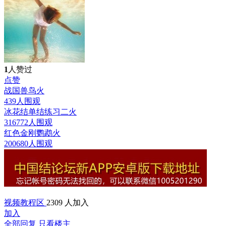
1
人赞过
点赞
战国兽鸟
火
439人围观
冰花结单结练习二
火
316772人围观
红色金刚鹦鹉
火
200680人围观
视频教程区
2309 人加入
加入
全部回复
只看楼主