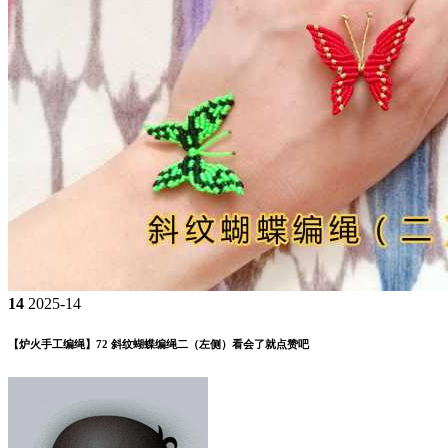
14
2025-14
【炉火手工编绳】72 斜纹蝴蝶编绳二（左侧）看会了就点赞吧