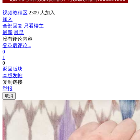
视频教程区
2309 人加入
加入
全部回复
只看楼主
最新
最早
没有评论内容
登录后评论...
0
1
0
返回版块
本版发帖
复制链接
举报
取消