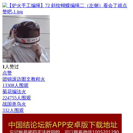
1
人赞过
点赞
团锦滚边图文教程
火
13308人围观
菊花编法
火
224755人围观
战国兽鸟
火
332人围观