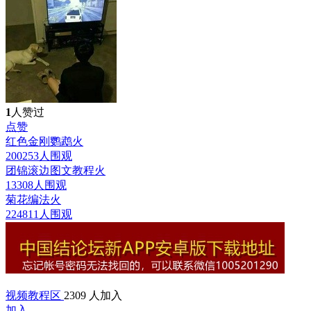
1
人赞过
点赞
红色金刚鹦鹉
火
200253人围观
团锦滚边图文教程
火
13308人围观
菊花编法
火
224811人围观
视频教程区
2309 人加入
加入