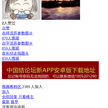
2
人赞过
点赞
吉祥流苏参数图
火
870人围观
吉字流苏参数图
火
859人围观
盘长结走线图
火
859人围观
视频教程区
2309 人加入
加入
全部回复
只看楼主
最新
最早
没有评论内容