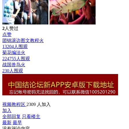
2
人赞过
点赞
团锦滚边图文教程
火
13204人围观
菊花编法
火
224755人围观
战国兽鸟
火
230人围观
视频教程区
2309 人加入
加入
全部回复
只看楼主
最新
最早
没有评论内容