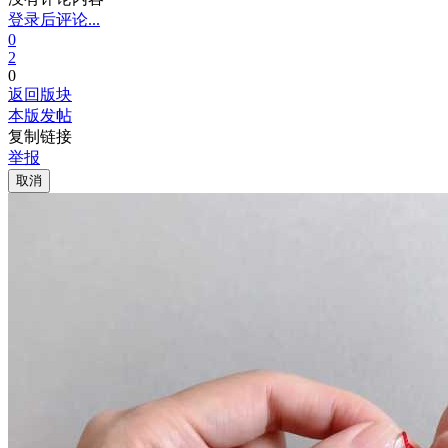
登录后评论...
0
2
0
返回版块
本版发帖
复制链接
举报
取消