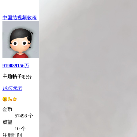
中国结视频教程
9190
8915
6万
主题
帖子
积分
论坛元老
金币
57498 个
威望
10 个
注册时间