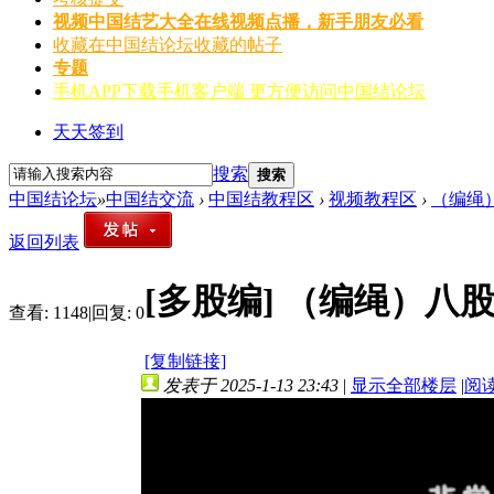
视频
中国结艺大全在线视频点播，新手朋友必看
收藏
在中国结论坛收藏的帖子
专题
手机APP
下载手机客户端 更方便访问中国结论坛
天天签到
搜索
搜索
中国结论坛
»
中国结交流
›
中国结教程区
›
视频教程区
›
（编绳
返回列表
[多股编]
（编绳）八
查看:
1148
|
回复:
0
[复制链接]
发表于 2025-1-13 23:43
|
显示全部楼层
|
阅