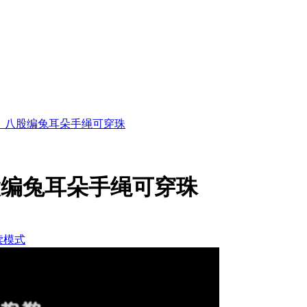
）八股编兔耳朵手绳可穿珠
股编兔耳朵手绳可穿珠
读模式