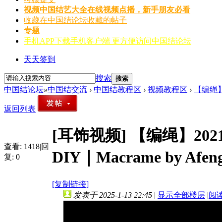
视频
中国结艺大全在线视频点播，新手朋友必看
收藏
在中国结论坛收藏的帖子
专题
手机APP
下载手机客户端 更方便访问中国结论坛
天天签到
搜索
搜索
中国结论坛
»
中国结交流
›
中国结教程区
›
视频教程区
›
【编绳】2
返回列表
[耳饰视频]
【编绳】202
查看:
1418
|
回
DIY｜Macrame by Afen
复:
0
[复制链接]
发表于 2025-1-13 22:45
|
显示全部楼层
|
阅