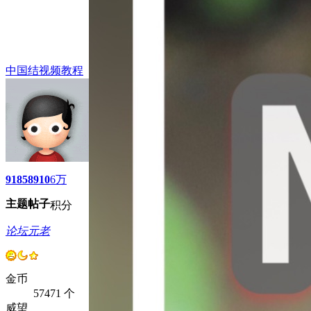
中国结视频教程
9185
8910
6万
主题
帖子
积分
论坛元老
金币
57471 个
威望