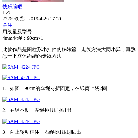
快乐编吧
Lv7
27269浏览 2019-4-26 17:56
关注
用线量及型号:
4mm伞绳：90cm×1
此款作品是圆柱形小挂件的姊妹篇，走线方法大同小异，再熟
悉一下立体绳结的走线方法
1、如图，90cm的伞绳对折固定，在纸筒上绕2圈
2、右绳不动，左绳挑1压1挑1出
3、向上转动结体，右绳挑1压1挑1出