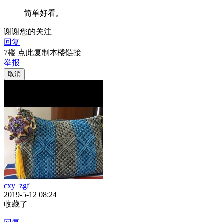
简单好看。
谢谢您的关注
回复
7楼 点此复制本楼链接
举报
取消
cxy_zgf
2019-5-12 08:24
收藏了