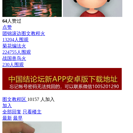
64
人赞过
点赞
团锦滚边图文教程
火
13204人围观
菊花编法
火
224755人围观
战国兽鸟
火
230人围观
图文教程区
10157 人加入
加入
全部回复
只看楼主
最新
最早