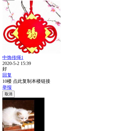
中饰传绳1
2020-5-2 15:39
好
回复
10楼 点此复制本楼链接
举报
取消