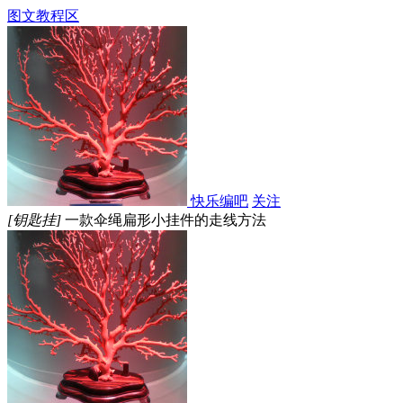
图文教程区
快乐编吧
关注
[钥匙挂]
一款伞绳扁形小挂件的走线方法