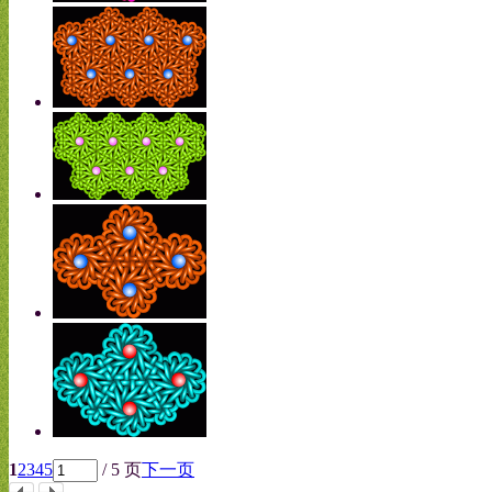
1
2
3
4
5
/ 5 页
下一页