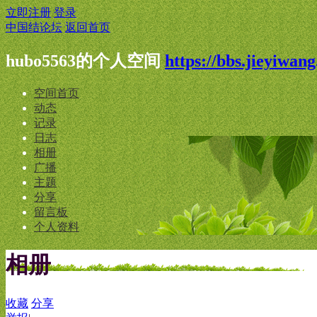
立即注册
登录
中国结论坛
返回首页
hubo5563的个人空间
https://bbs.jieyiwan
空间首页
动态
记录
日志
相册
广播
主题
分享
留言板
个人资料
相册
收藏
分享