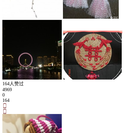
164人赞过
4969
0
164