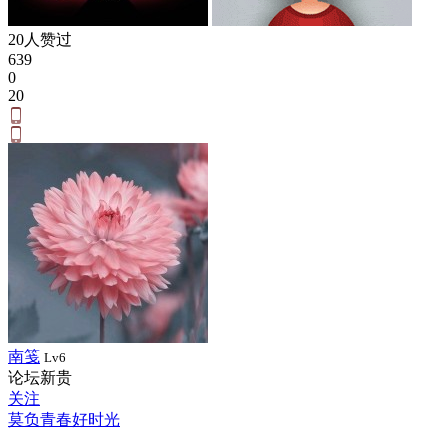
20人赞过
639
0
20
南笺
Lv6
论坛新贵
关注
莫负青春好时光