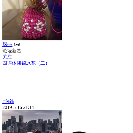
飘≈≈
Lv6
论坛新贵
关注
四连体团锦冰花（二）
#包饰
2019-5-16 21:14