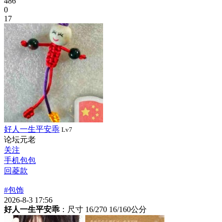
486
0
17
好人一生平安乖
Lv7
论坛元老
关注
手机包包
回菱款
#包饰
2026-8-3 17:56
好人一生平安乖
：尺寸 16/270 16/160公分