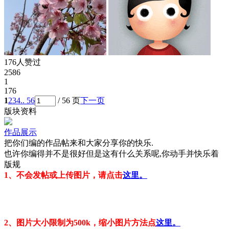
176人赞过
2586
1
176
1
2
3
4
.. 56
/ 56 页
下一页
版块资料
作品展示
把你们编的作品帖来和大家分享你的快乐.
也许你编得并不是很好但是这有什么关系呢,你动手并快乐着
版规
1
、不会
发帖
或
上传图片
，请点击
这里。
2
、图片大小限制为
500k
，缩小图片方法点
这里。