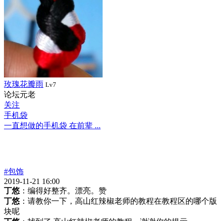
玫瑰花瓣雨
Lv7
论坛元老
关注
手机袋
一直想做的手机袋 在前辈 ...
#包饰
2019-11-21 16:00
丁悠
：编得好整齐。漂亮。赞
丁悠
：请教你一下，高山红辣椒老师的教程在教程区的哪个版
块呢