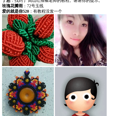
丁悠
：找到了 高山红辣椒老师的教程。谢谢你的提示。
玫瑰花瓣雨
：72号玉线
爱的就是你520
：有教程没发一个