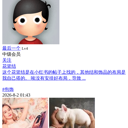
最后一个
Lv4
中级会员
关注
花篮结
这个花篮结是在小红书的帖子上找的，其他结和饰品的布局是
我自己搭的。 唉没有安排好布局，导致 ...
#包饰
2026-8-2 01:43