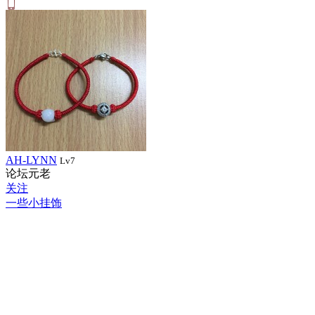
AH-LYNN
Lv7
论坛元老
关注
一些小挂饰