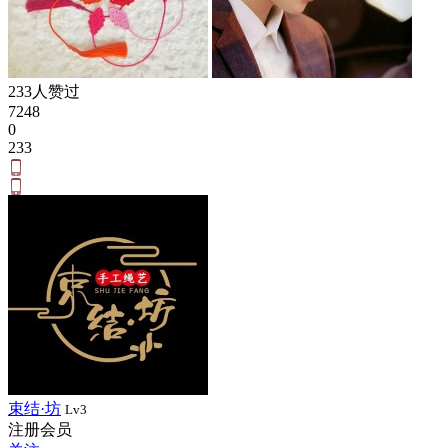
233人赞过
7248
0
233
束结·坊
Lv3
注册会员