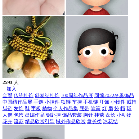
2593
人
+ 加入
全部
传统挂饰
斜卷结挂饰
100周年作品展
同编2022冬奥饰品
中国结作品展
手链
小挂件
项链
车挂
手机链
耳饰
小物件
戒指
脚链
发饰
鞋
字板
植物
个人作品集
腰带
笔筒
灯
扇
袋
帽
球
人偶
包饰
盘编作品
钥匙挂
饰品套装
胸针
挂毯
盘长
小动物
花卉
流苏
精品欣赏引导
域外作品欣赏
盘长类
冰花结