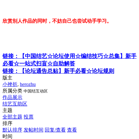
欣赏别人作品的同时，不妨自己也尝试动手学习。
链接：【中国结艺☆论坛使用☆编结技巧☆总集】新手
必看☆一站式扫盲☆自助解答
链接：【论坛通告总贴】新手必看☆论坛规则
版主
小挫折
,
herozhu
所属分类
中国结互动区
作品展示
结艺互助区
主题
全部主题
投票
排序
默认排序
发帖时间
回复/查看
查看
时间