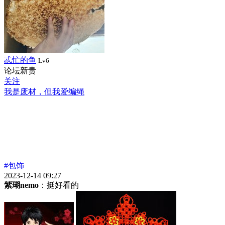
忒忙的鱼
Lv6
论坛新贵
关注
我是废材，但我爱编绳
#包饰
2023-12-14 09:27
紫瑚nemo
：挺好看的