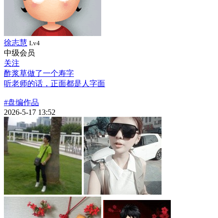
徐志慧
Lv4
中级会员
关注
酢浆草做了一个寿字
听老师的话，正面都是人字面
#盘编作品
2026-5-17 13:52