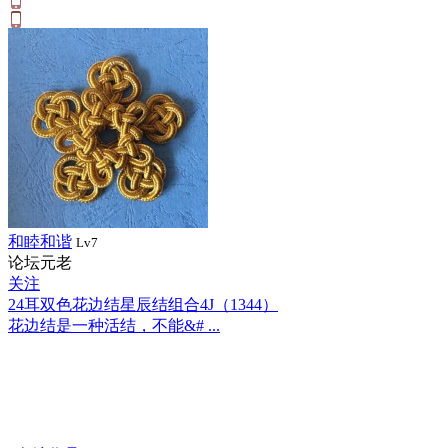
和睦和谐
Lv7
论坛元老
关注
24耳双色花边结星辰结组合4J（1344）
花边结是一种活结，不能&# ...