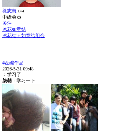
徐志慧
Lv4
中级会员
关注
冰花如意结
冰花结＋如意结组合
#盘编作品
2026-5-31 09:48
：学习了
柒萌
：学习一下