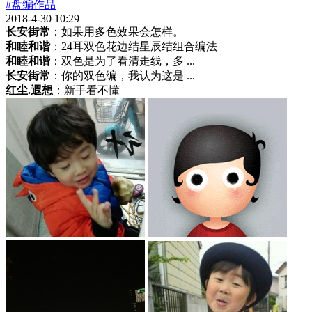
#盘编作品
2018-4-30 10:29
长安街常
：如果用多色效果会怎样。
和睦和谐
：24耳双色花边结星辰结组合编法
和睦和谐
：双色是为了看清走线，多 ...
长安街常
：你的双色编，我认为这是 ...
红尘.遐想
：新手看不懂