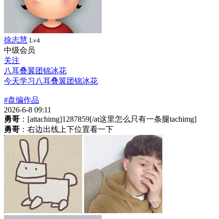
徐志慧
Lv4
中级会员
关注
八耳叠翼团锦冰花
今天学习八耳叠翼团锦冰花
#盘编作品
2026-6-8 09:11
勇哥
：[attachimg]1287859[/at这里怎么只有一条腿tachimg]
勇哥
：右边出线上下位置看一下