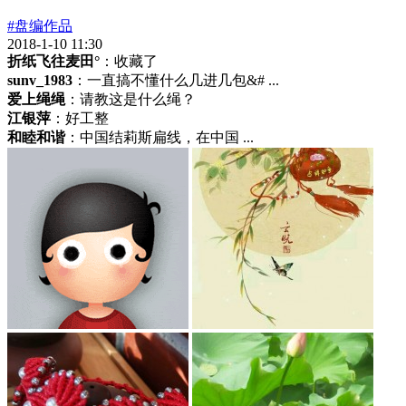
#盘编作品
2018-1-10 11:30
折纸飞往麦田°
：收藏了
sunv_1983
：一直搞不懂什么几进几包&# ...
爱上绳绳
：请教这是什么绳？
江银萍
：好工整
和睦和谐
：中国结莉斯扁线，在中国 ...