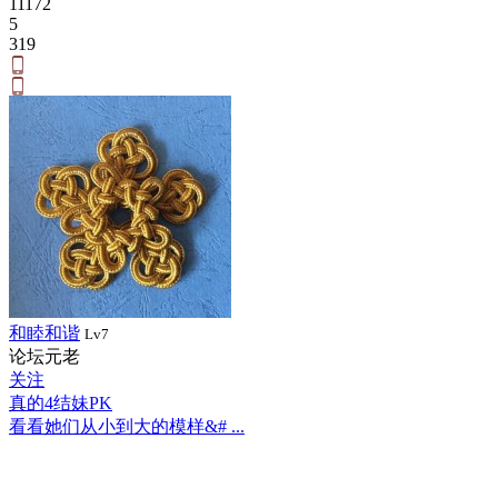
11172
5
319
和睦和谐
Lv7
论坛元老
关注
真的4结妹PK
看看她们从小到大的模样&# ...