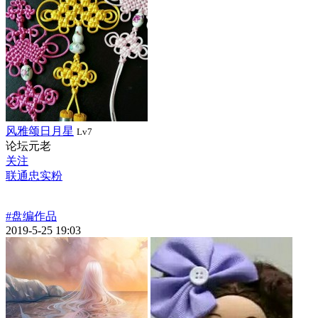
风雅颂日月星
Lv7
论坛元老
关注
联通忠实粉
#盘编作品
2019-5-25 19:03