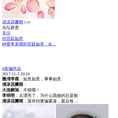
清凉花瓣雨
Lv6
论坛新贵
关注
仿宫廷如意
钟爱李老师的宫廷如意，& ...
#盘编作品
2017-11-3 10:16
微渧李燕
：如意如意，事事如意
清凉花瓣雨
：
大连嗣旭
：不错哦！
李明明
：太漂亮了，为什么我做的总是散
清凉花瓣雨
：藻井结要编紧凑，最后每 ...