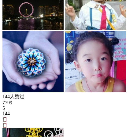
144人赞过
7799
5
144