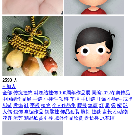
2593
人
+ 加入
全部
传统挂饰
斜卷结挂饰
100周年作品展
同编2022冬奥饰品
中国结作品展
手链
小挂件
项链
车挂
手机链
耳饰
小物件
戒指
脚链
发饰
鞋
字板
植物
个人作品集
腰带
笔筒
灯
扇
袋
帽
球
人偶
包饰
盘编作品
钥匙挂
饰品套装
胸针
挂毯
盘长
小动物
花卉
流苏
精品欣赏引导
域外作品欣赏
盘长类
冰花结