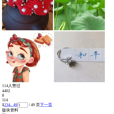
114人赞过
4402
8
114
1
2
3
4
.. 49
/ 49 页
下一页
版块资料