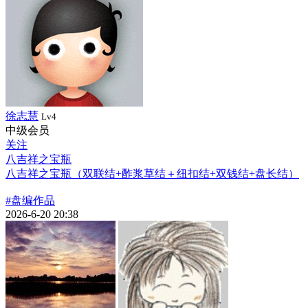
徐志慧
Lv4
中级会员
关注
八吉祥之宝瓶
八吉祥之宝瓶（双联结+酢浆草结＋纽扣结+双钱结+盘长结）
#盘编作品
2026-6-20 20:38