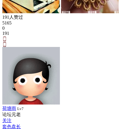
191人赞过
5165
0
191
荷塘雨
Lv7
论坛元老
关注
套色盘长